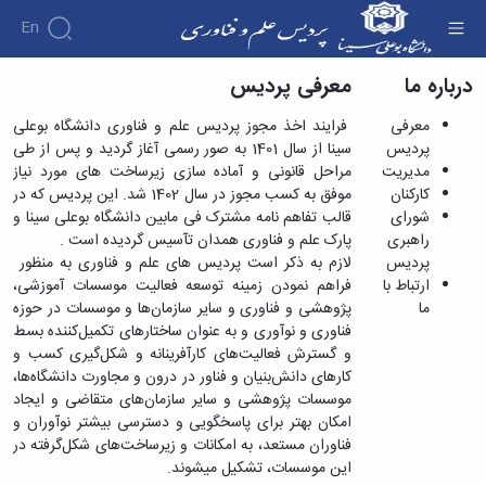
En
درباره ما
معرفی پردیس
معرفی پردیس - پردیس علم و فناوری
درباره
معرفی
فرایند اخذ مجوز پردیس علم و فناوری دانشگاه بوعلی
ما
پردیس
سینا از سال 1401 به صور رسمی آغاز گردید و پس از طی
مراکز
مدیریت
مراحل قانونی و آماده سازی زیرساخت های مورد نیاز
رشد،
معرفی
کارکنان
موفق به کسب مجوز در سال 1402 شد. این پردیس که در
نوآوری و
پردیس
شورای
قالب تفاهم نامه مشترک فی مابین دانشگاه بوعلی سینا و
شتابدهی
مدیریت
واحدهای
راهبری
پارک علم و فناوری همدان تآسیس گردیده است .
کارکنان
فناور
پردیس
لازم به ذکر است پردیس های علم و فناوری به منظور
مرکز
شورای
جذب و
ارتباط با
فراهم نمودن زمینه توسعه فعالیت موسسات آموزشی،
رشد
راهبری
پذیرش
ما
پژوهشی و فناوری و سایر سازمان‌ها و موسسات در حوزه
موسسات
واحدهای
خدمات
پردیس
فناوری و نوآوری و به عنوان ساختارهای تکمیل‌کننده بسط
فناور
فناور
همایش
ارتباط
پذیرش
و گسترش فعالیت‌های کارآفرینانه و شکل‌گیری کسب و
واحدهای
مرکز
ها و
با
خدمات
در
کارهای دانش‌بنیان و فناور در درون و مجاورت دانشگاه‌ها،
در
نوآوری
رویدادها
ما
مشاوره
پردیس
موسسات پژوهشی و سایر سازمان‌های متقاضی و ایجاد
مرحله
کندو
خدمات
علم
امکان بهتر برای پاسخگویی و دسترسی بیشتر نوآوران و
رشد
مرکز
فرم
بازاریابی
و
فناوران مستعد، به امکانات و زیرساخت‌های شکل‌گرفته در
واحدهای
نوآوری
ثبت
خدمات
فناوری
این موسسات، تشکیل می­شوند.
در
شروع
نام
رسانه
پذیرش