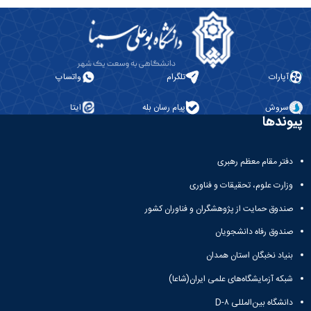
مرحله
مرکز
رویداد‌ها
و
در
پیش
نوآوری
رویداد‌های
تولید
مرکز
رشد
گیاهان
پیش
محتوا
نوآوری
دارویی
رو
خدمات
کندو
و
آرشیو
مالکیت
پذیرش
آپارات
تلگرام
واتساپ
گیشنیز
رویداد‌‌ها
فکری
در
مرکز
سروش
پیام رسان بله
ایتا
نوآوری
پیوندها
شروع
پذیرش
در
دفتر مقام معظم رهبری
مرکز
وزارت علوم، تحقیقات و فناوری
نوآوری
گیاهان
صندوق حمایت از پژوهشگران و فناوران کشور
دارویی
صندوق رفاه دانشجویان
و
گیشنیز
بنیاد نخبگان استان همدان
شبکه آزمایشگاه‌های علمی ایران(شاعا)
دانشگاه بین‌المللی D-۸