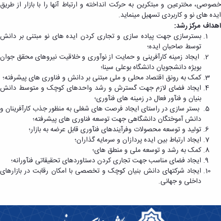
مرحله
مرکز
خصوصی، مخترعین و مبتکرین به حرکت انداخته و ارتباط آنها را با بازار از طریق
رویداد‌ها
و
در
پیش
نوآوری
ایده ­های نو و کاربردی تسهیل می­نماید.
رویداد‌های
تولید
مرکز
رشد
گیاهان
اهداف مرکز رشد:
پیش
محتوا
نوآوری
دارویی
بسترسازی جهت پیاده سازی و تجاری کردن ایده­ های نو مبتنی بر دانش
رو
خدمات
کندو
و
توسط صاحبان ایده؛
آرشیو
مالکیت
پذیرش
گیشنیز
ایجاد زمینه کارآفرینی و حمایت از نوآوری و خلاقیت نیروهای محقق جوان
رویداد‌‌ها
فکری
در
بویژه دانشجویان دانشگاه بوعلی سینا؛
مرکز
کمک به رونق اقتصاد محلی و ملی مبتنی بر دانش و فناوری های پیشرفته؛
نوآوری
ایجاد فضای لازم جهت گسترش و رشد واحدهای کوچک و متوسط دانش
شروع
بنیان و فنآور فعال در زمینه های فنآوری؛
پذیرش
بستر سازی در راستای ایجاد فرصت های شغلی به­ منظور جذب کارآفرینان و
در
دانش آموختگان دانشگاهی جهت توسعه فناوری های پیشرفته؛
مرکز
تولید و توسعه­ محصولات­ وفرآیندهای­ فنآوری قابل عرضه به بازار؛
نوآوری
ایجاد ارتباط بین ایده پردازان و سرمایه گذاران؛
گیاهان
کمک به رشد و توسعه ملی و منطق ه­ای؛
دارویی
ایجاد فضای مناسب جهت تجاری کردن دستاوردهای تحقیقاتی فن­آورانه؛
و
ایجاد شرکتهای دانش بنیان کوچک و تخصصی با امکان رقابت در بازارهای
گیشنیز
داخلی و جهانی.