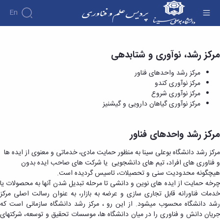
En
درباره
مرکز رشد، نوآوری و شتابدهی
مرکز رشد واحدهای فناور - پردیس علم و فناوری
ما
مراکز
مرکز رشد واحدهای فناور
رشد،
مرکز نوآوری کندو
معرفی
نوآوری و
مرکز نوآوری شروع
پردیس
شتابدهی
مرکز نوآوری گیاهان دارویی و گیشنیز
مدیریت
واحدهای
کارکنان
فناور
مرکز
شورای
جذب و
رشد
مرکز رشد واحدهای فناور
راهبری
پذیرش
موسسات
واحدهای
خدمات
پردیس
فناور
فناور
مرکز رشد دانشگاه بوعلی سینا به منظور حمایت مادی، خدماتی و معنوی از ایده ­ها
همایش
ارتباط
پذیرش
واحدهای
مرکز
و فناوری­ های افراد، تیم­ های­ دانشجویی یا شرکت­ های صاحب ایده بدون
ها و
با
خدمات
در
در
نوآوری
هیچگونه محدودیت سنی و تحصیلات، تاسیس گردیده است.
رویدادها
ما
مشاوره
پردیس
مرحله
کندو
چرخه حمایت از ایده های نوین و دانشی تا مرحله تبدیل شدن آنها به محصولات یا
خدمات
علم
رشد
مرکز
خدمات فناورانه قابل تجاری سازی و عرضه به بازار، به عنوان رسالت اصلی مرکز
فرم
بازاریابی
و
واحدهای
نوآوری
رشد دانشگاه محسوب می­شود. از این رو ، مرکز رشد دانشگاه سازمانی است که
ثبت
خدمات
فناوری
در
شروع
جریان دانش و فناوری را در میان دانشگاه ها، موسسات تحقیق و توسعه، شرکتهای
نام
رسانه
پذیرش