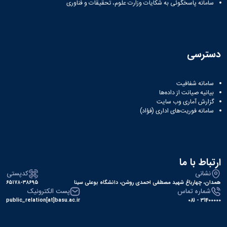
سامانه پاسخگوئی به شکایات وزارت علوم، تحقیقات و فناوری
دسترسی
سامانه شفافیت
بیانیه صیانت از داده‌ها
گزارش آماری وب‌ سایت
سامانه فوریت‌های اداری (فؤاد)
ارتباط با ما
نشانی
کدپستی
همدان، چهارباغ شهید مصطفی احمدی روشن، دانشگاه بوعلی سینا
۶۵۱۷۸-۳۸۶۹۵
شماره تماس
پست الکترونیک
public_relation[at]basu.ac.ir
31400000 - 081