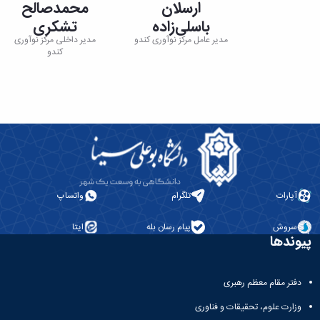
ارسلان
محمدصالح
باسلی‌زاده
تشکری
مدیر عامل مرکز نوآوری کندو
مدیر داخلی مرکز نوآوری
کندو
آپارات
تلگرام
واتساپ
سروش
پیام رسان بله
ایتا
پیوندها
دفتر مقام معظم رهبری
وزارت علوم، تحقیقات و فناوری